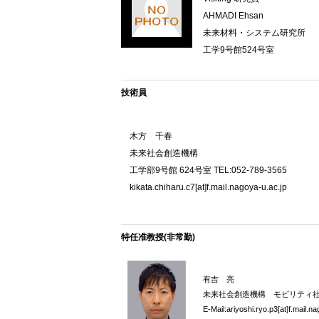
AHMADI Ehsan
未来材料・システム研究所
工学9号館524号室
技術員
木方 千春
未来社会創造機構
工学部9号館 624号室 TEL:052-789-3565
kikata.chiharu.c7[at]f.mail.nagoya-u.ac.jp
特任准教授(非常勤)
有吉 亮
未来社会創造機構 モビリティ
E-Mail:ariyoshi.ryo.p3[at]f.mail.n