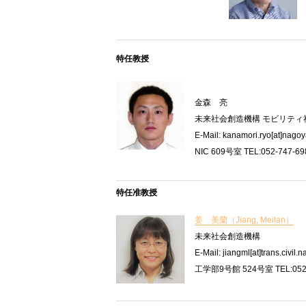
特任教授
金森 亮
未来社会創造機構
モビリティ
E-Mail: kanamori.ryo[at]nagoy
NIC 609号室 TEL:052-747-69
特任准教授
姜 美蘭（Jiang, Meilan）
未来社会創造機構
E-Mail:
jiangml[at]trans.civil.
工学部9号館 524号室 TEL:052-