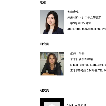
助教
安藤宏恵
未来材料・システム研究所
工学9号館627号室
ando.hiroe.m3@f.mail.nagoya
研究員
剱持 千歩
未来社会創造機構
E-Mail: chiho[at]trans.civil.
工学部9号館 524号室 TEL:052
研究員
Visiting 研究員